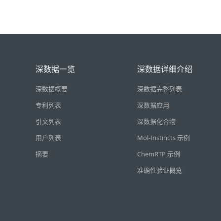
深数据一览
深数据详细介绍
深数据概要
深数据完整列表
专利列表
深数据应用
引文列表
深数据化合物
用户列表
Mol-Instincts 示例
摘要
ChemRTP 示例
准确性验证概览