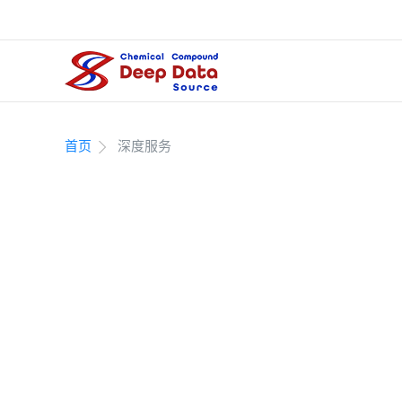
深
数
据
首页
深度服务