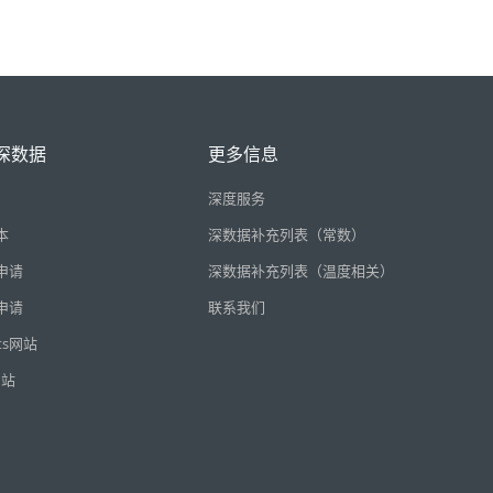
深数据
更多信息
深度服务
本
深数据补充列表（常数）
申请
深数据补充列表（温度相关）
申请
联系我们
cts网站
网站