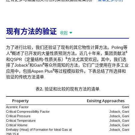
现有方法的验证
收起
为了进行比较，我们还验证了现有的其它物性计算方法。Poling等
4
5
人
概述了已开发的大量性质预测方法。近几十年来，集团贡献法
6
和QSPR（定量结构-性质关系）
方法尤其受欢迎。其中，我们选
7
8
择了Joback
和Gani
等众所周知的方法，它们广泛使用在许多工业
9
应用中，包括Aspen Plus
等过程模拟软件。下表总结了所选择和
验证的传统方法清单
表2. 验证和比较的现有方法的清单
Property
Exisitng Approaches
Acentric Factor
Gani
Critical Compressibility Factor
Joback, Gani
Critical Pressure
Joback, Gani
Critical Temperature
Joback, Gani
Critical Volume
Joback, Gani
Enthalpy (Heat) of Formation for Ideal Gas at
Joback, Gani
298.15 K