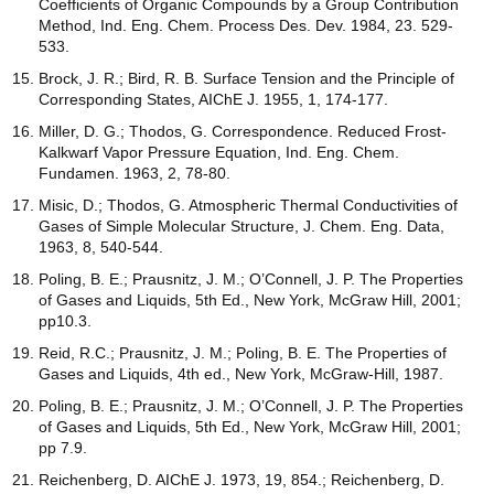
Coefficients of Organic Compounds by a Group Contribution
Method, Ind. Eng. Chem. Process Des. Dev. 1984, 23. 529-
533.
Brock, J. R.; Bird, R. B. Surface Tension and the Principle of
Corresponding States, AIChE J. 1955, 1, 174-177.
Miller, D. G.; Thodos, G. Correspondence. Reduced Frost-
Kalkwarf Vapor Pressure Equation, Ind. Eng. Chem.
Fundamen. 1963, 2, 78-80.
Misic, D.; Thodos, G. Atmospheric Thermal Conductivities of
Gases of Simple Molecular Structure, J. Chem. Eng. Data,
1963, 8, 540-544.
Poling, B. E.; Prausnitz, J. M.; O’Connell, J. P. The Properties
of Gases and Liquids, 5th Ed., New York, McGraw Hill, 2001;
pp10.3.
Reid, R.C.; Prausnitz, J. M.; Poling, B. E. The Properties of
Gases and Liquids, 4th ed., New York, McGraw-Hill, 1987.
Poling, B. E.; Prausnitz, J. M.; O’Connell, J. P. The Properties
of Gases and Liquids, 5th Ed., New York, McGraw Hill, 2001;
pp 7.9.
Reichenberg, D. AIChE J. 1973, 19, 854.; Reichenberg, D.