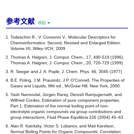
参考文献
收起
Todeschini R., V. Consonni V., Molecular Descriptors for
Chemoinformatics: Second, Revised and Enlarged Edition:
Volume I/II, Wiley-VCH, 2009
Thomas A. Halgren, J. Comput. Chem., 17, 490-519 (1996);
Thomas A. Halgren, J. Comput. Chem., 20, 720-729 (1999)
R. Seeger and J. A. Pople, J. Chem. Phys. 66, 3045 (1977)
B.E. Poling, J.M. Prausnitz, J.P. O’Connell, The Properties of
Gases and Liquids, fifth ed., McGraw Hill, New York, 2000.
Yash Nannoolal, Jürgen Rarey, Deresh Ramjugernath, and
Wilfried Cordes, Estimation of pure component properties.
Part 1. Estimation of the normal boiling point of non-
electrolyte organic compounds via group contributions and
group interactions, Fluid Phase Equilibria 226 (2004) 45–63.
Alan R. Katritzky, Victor S. Lobanov, and Mati Karelson,
Normal Boiling Points for Organic Compounds: Correlation