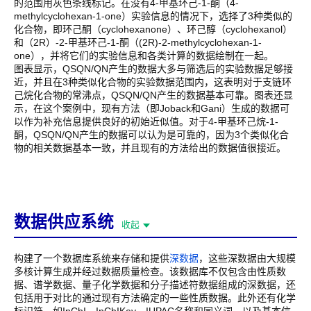
的范围用灰色条线标记。在没有4-甲基环己-1-酮（4-
methylcyclohexan-1-one）实验信息的情况下，选择了3种类似的
化合物，即环己酮（cyclohexanone）、环己醇（cyclohexanol）
和（2R）-2-甲基环己-1-酮（(2R)-2-methylcyclohexan-1-
one），并将它们的实验信息和各类计算的数据绘制在一起。
图表显示，QSQN/QN产生的数据大多与筛选后的实验数据足够接
近，并且在3种类似化合物的实验数据范围内，这表明对于支链环
己烷化合物的常沸点，QSQN/QN产生的数据基本可靠。图表还显
示，在这个案例中，现有方法（即Joback和Gani）生成的数据可
以作为补充信息提供良好的初始近似值。对于4-甲基环己烷-1-
酮，QSQN/QN产生的数据可以认为是可靠的，因为3个类似化合
物的相关数据基本一致，并且现有的方法给出的数据值很接近。
数据供应系统
收起
构建了一个数据库系统来存储和提供
深数据
，这些深数据由大规模
多核计算生成并经过数据质量检查。该数据库不仅包含由性质数
据、谱学数据、量子化学数据和分子描述符数据组成的深数据，还
包括用于对比的通过现有方法确定的一些性质数据。此外还有化学