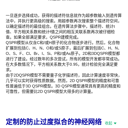
一旦逐步选择成功，获得的描述符信息就作为超参数输入到遗传算
法中，并执行更高级的搜索。用超参数再次搜索整个描述符空间，
以确定描述符的最佳组合。在遗传算法步骤中，描述符、统计t
值、平方相关系数和统计f值之间的相互关联系数再次被仔细检
查。如果全部满足要求，QSPR建模完成。
QSPR模型从仅含C和/或H原子的化合物逐步进行。然后，化合物
扩展到包括C、H、N、O和/或S原子，最后扩展到包括C、H、N、
O、S、F、Cl、Br、I、Si、P和/或As原子。2D和3DQSPR模型都
进行了建设。经过数年的多次尝试，所有的模型开发都非常成功。
在大多数情况下，平方相关系数大于0.95，统计检验完全满足要
求。
由于2DQSPR模型不需要量子化学描述符，因此计算速度非常快，
几乎可以实时获得性质数据。然而，2D QSPR模型的精度和可靠
性普遍低于3D QSPR模型。3D QSPR模型通常具有更高的精度和
可靠性，但需要比2D QSPR模型大得多的计算量。
定制的防止过度拟合的神经网络
收起