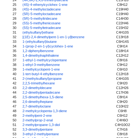
25
(4S)-4-ethenylcyclohex-1-ene
C8H12
26
(4S)-4-methyloctadecane
C19H40
27
(5R)-5-methyloctadecane
C19H40
28
(5R)-5-methyltridecane
C14H30
29
(5S)-5-methylhenicosane
C22H46
30
(5S)-5-methyltetradecane
C15H32
31
(ethylsulfanyl)ethane
C4H10S
32
[(1E)-2,4-dimethylpent-1-en-1-yl]benzene
C13H18
33
1-(ethylsulfanyl)butane
C6H14S
34
1-(prop-2-en-1-yl)cyclohex-1-ene
C9H14
35
1,2-diphenylbenzene
C18H14
36
1,4-dimethylnaphthalene
C12H12
37
1-ethyl-1-methylcyclopentane
C8H16
38
1-ethyl-3-methylbenzene
C9H12
39
1-methylcyclopent-1-ene
C6H10
40
1-tert-butyl-4-ethylbenzene
C12H18
41
2-(methylsulfanyl)propane
C4H10S
42
2,2,5-trimethylhexane
C9H20
43
2,2-dimethyldecane
C12H26
44
2,2-dimethylpentadecane
C17H36
45
2,5-dimethylhexa-1,5-diene
C8H14
46
2,6-dimethylheptane
C9H20
47
2,7-dimethyloctane
C10H22
48
2-methylcyclopenta-1,3-diene
C6H8
49
2-methylpent-2-ene
C6H12
50
2-methylprop-2-enal
C4H6O
51
2-methylpropane-1,3-diol
C4H10O2
52
3,3-dimethylpentane
C7H16
53
3-ethyl-2-methylpentane
C8H18