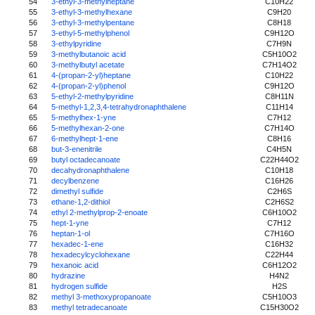
54
3-ethyl-3-methylheptane
C10H22
55
3-ethyl-3-methylhexane
C9H20
56
3-ethyl-3-methylpentane
C8H18
57
3-ethyl-5-methylphenol
C9H12O
58
3-ethylpyridine
C7H9N
59
3-methylbutanoic acid
C5H10O2
60
3-methylbutyl acetate
C7H14O2
61
4-(propan-2-yl)heptane
C10H22
62
4-(propan-2-yl)phenol
C9H12O
63
5-ethyl-2-methylpyridine
C8H11N
64
5-methyl-1,2,3,4-tetrahydronaphthalene
C11H14
65
5-methylhex-1-yne
C7H12
66
5-methylhexan-2-one
C7H14O
67
6-methylhept-1-ene
C8H16
68
but-3-enenitrile
C4H5N
69
butyl octadecanoate
C22H44O2
70
decahydronaphthalene
C10H18
71
decylbenzene
C16H26
72
dimethyl sulfide
C2H6S
73
ethane-1,2-dithiol
C2H6S2
74
ethyl 2-methylprop-2-enoate
C6H10O2
75
hept-1-yne
C7H12
76
heptan-1-ol
C7H16O
77
hexadec-1-ene
C16H32
78
hexadecylcyclohexane
C22H44
79
hexanoic acid
C6H12O2
80
hydrazine
H4N2
81
hydrogen sulfide
H2S
82
methyl 3-methoxypropanoate
C5H10O3
83
methyl tetradecanoate
C15H30O2