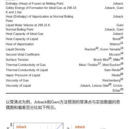
Enthalpy (Heat) of Fusion at Melting Point
Joback
Gibbs Energy of Formation for Ideal Gas at 298.15
Joback, Gani
K and 1 bar
Heat (Enthalpy) of Vaporization at Normal Boiling
Joback
Point
Liquid Molar Volume at 298.15 K
Gani
Normal Boiling Point
Joback, Gani
Heat Capacity of Ideal Gas
Joback
10
Bondi
Heat Capacity of Liquid
11
Watson
Heat of Vaporization
12
13
Rackett
, Gunn-Yamada
Liquid Density
14
Mccann
Second Virial Coefficient
15
16
Brock-Bird
, Miller
Surface Tension
17
18
Misic-Thodos
, Mod-Eucken
Thermal Conductivity of Gas
19
Sato-Riedel
Thermal Conductivity of Liquid
20
Riedel
Vapor Pressure of Liquid
21
Reichenberg
Viscosity of Gas
22
Joback, Letsou-Stiel
, Orrick-
Viscosity of Liquid
23
Erbar
以常沸点为例，Joback和Gani方法预测的常沸点与实验数据的奇
偶图和偏差百分比如下所示。