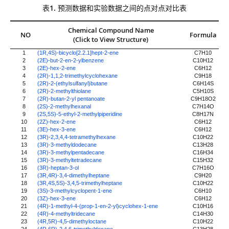
表1. 预测数据和实验数据之间的点对点对比表
Chemical Compound Name
NO
Formula
(Click to View Structure)
1
(1R,4S)-bicyclo[2.2.1]hept-2-ene
C7H10
2
(2E)-but-2-en-2-ylbenzene
C10H12
3
(2E)-hex-2-ene
C6H12
4
(2R)-1,1,2-trimethylcyclohexane
C9H18
5
(2R)-2-(ethylsulfanyl)butane
C6H14S
6
(2R)-2-methylthiolane
C5H10S
7
(2R)-butan-2-yl pentanoate
C9H18O2
8
(2S)-2-methylhexanal
C7H14O
9
(2S,5S)-5-ethyl-2-methylpiperidine
C8H17N
10
(2Z)-hex-2-ene
C6H12
11
(3E)-hex-3-ene
C6H12
12
(3R)-2,3,4,4-tetramethylhexane
C10H22
13
(3R)-3-methyldodecane
C13H28
14
(3R)-3-methylpentadecane
C16H34
15
(3R)-3-methyltetradecane
C15H32
16
(3R)-heptan-3-ol
C7H16O
17
(3R,4R)-3,4-dimethylheptane
C9H20
18
(3R,4S,5S)-3,4,5-trimethylheptane
C10H22
19
(3S)-3-methylcyclopent-1-ene
C6H10
20
(3Z)-hex-3-ene
C6H12
21
(4R)-1-methyl-4-(prop-1-en-2-yl)cyclohex-1-ene
C10H16
22
(4R)-4-methyltridecane
C14H30
23
(4R,5R)-4,5-dimethyloctane
C10H22
24
(4R,6R)-2,4,6-trimethyldecane
C13H28