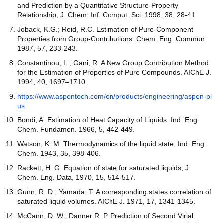
and Prediction by a Quantitative Structure-Property
Relationship, J. Chem. Inf. Comput. Sci. 1998, 38, 28-41
Joback, K.G.; Reid, R.C. Estimation of Pure-Component
Properties from Group-Contributions. Chem. Eng. Commun.
1987, 57, 233-243.
Constantinou, L.; Gani, R. A New Group Contribution Method
for the Estimation of Properties of Pure Compounds. AIChE J.
1994, 40, 1697–1710.
https://www.aspentech.com/en/products/engineering/aspen-pl
us
Bondi, A. Estimation of Heat Capacity of Liquids. Ind. Eng.
Chem. Fundamen. 1966, 5, 442-449.
Watson, K. M. Thermodynamics of the liquid state, Ind. Eng.
Chem. 1943, 35, 398-406.
Rackett, H. G. Equation of state for saturated liquids, J.
Chem. Eng. Data, 1970, 15, 514-517.
Gunn, R. D.; Yamada, T. A corresponding states correlation of
saturated liquid volumes. AIChE J. 1971, 17, 1341-1345.
McCann, D. W.; Danner R. P. Prediction of Second Virial