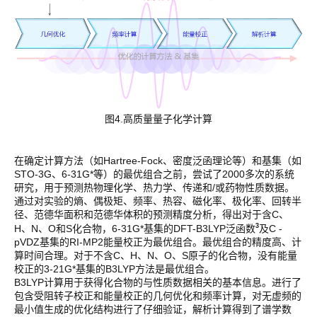
图4.高质量量子化学计算
在确定计算方法（如Hartree-Fock、密度泛函理论等）和基集（如
STO-3G、6-31G*等）的最优组合之前，尝试了2000多次的系统
研究，用于预测热物理化学、热力学、传递和/或药物性质数据。
通过对实验的熵、偶极矩、频率、热容、磁化率、极化率、回转半
径、范德华面积和范德华体积的预测精度分析，得出对于含C、
3
H、N、O和S化合物，6-31G*基集的DFT-B3LYP泛函数
及C -
pVDZ基集的RI-MP2能量校正为最优组合。最优组合的精度高、计
算时间合理。对于不含C、H、N、O、S原子的化合物，没有能量
校正的3-21G*基集的B3LYP方法是最优组合。
B3LYP计算用于获得化合物的与性质数据相关的基本信息。进行了
包含受阻转子校正和能量校正的几何优化和频率计算，对无虚频的
最小值生成的优化结构进行了仔细验证，解析计算得到了谱学数