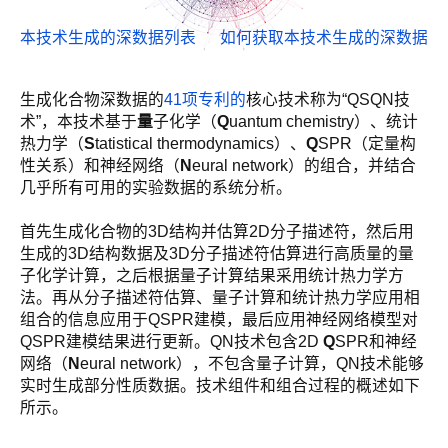
本技术生成的深数据列表
如何获取本技术生成的深数据
生成化合物深数据的
41项专利的
核心技术称为“QSQN技
术”，本技术基于
量
子化学（
Q
uantum chemistry）、统计
热力学（
S
tatistical thermodynamics）、
Q
SPR（定量构
性关系）和神经网络（
N
eural network）的组合，并结合
几乎所有可用的实验数据的系统分析。
首先生成化合物的3D结构并估算2D分子描述符，然后用
生成的3D结构数据及3D分子描述符估算进行高质量的量
子化学计算，之后根据量子计算结果采用统计热力学方
法。再从分子描述符估算、量子计算和统计热力学应用相
组合的信息应用于QSPR建模，最后应用神经网络模型对
QSPR建模结果进行更新。QN技术包含2D
Q
SPR和神经
网络（
N
eural network），不包含量子计算，QN技术能够
实时生成部分性质数据。技术组件和组合过程的概述如下
所示。