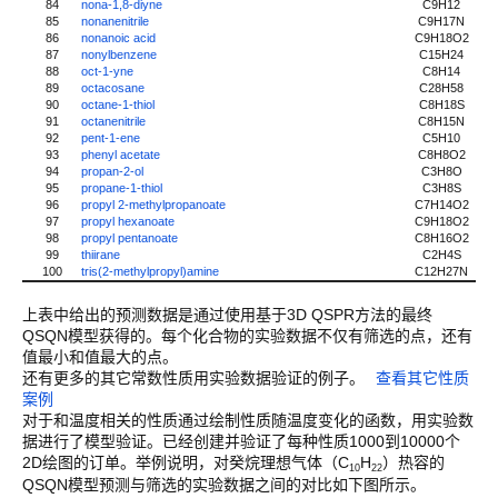
84
nona-1,8-diyne
C9H12
85
nonanenitrile
C9H17N
86
nonanoic acid
C9H18O2
87
nonylbenzene
C15H24
88
oct-1-yne
C8H14
89
octacosane
C28H58
90
octane-1-thiol
C8H18S
91
octanenitrile
C8H15N
92
pent-1-ene
C5H10
93
phenyl acetate
C8H8O2
94
propan-2-ol
C3H8O
95
propane-1-thiol
C3H8S
96
propyl 2-methylpropanoate
C7H14O2
97
propyl hexanoate
C9H18O2
98
propyl pentanoate
C8H16O2
99
thiirane
C2H4S
100
tris(2-methylpropyl)amine
C12H27N
上表中给出的预测数据是通过使用基于3D QSPR方法的最终
QSQN模型获得的。每个化合物的实验数据不仅有筛选的点，还有
值最小和值最大的点。
还有更多的其它常数性质用实验数据验证的例子。
查看其它性质
案例
对于和温度相关的性质通过绘制性质随温度变化的函数，用实验数
据进行了模型验证。已经创建并验证了每种性质1000到10000个
2D绘图的订单。举例说明，对癸烷理想气体（C
H
）热容的
10
22
QSQN模型预测与筛选的实验数据之间的对比如下图所示。